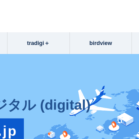
tradigi＋
birdview
ジタル (digital)
.jp