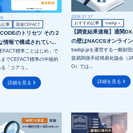
2026.07.17
28
おすすめ記事
tradigi＋
め記事
国連CEFACT
【調査結果速報】通関DX
OCODEのトリセツ その２
の壁はNACCSオンライン手
な情報で構成されてい...
tradigi.jpを運営する一般
EFACT標準ことはじめ」で
貿易関係手続簡易化協会（JA
までCEFACT標準の中核的
O）では...
る「コアコ...
詳細を見る
詳細を見る