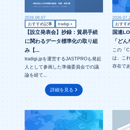
2026.08.07
2026.07.
おすすめ記事
tradigi＋
おすす
【設立発表会】抄録：貿易手続
国連L
に関わるデータ標準化の取り組
「どん
み【...
この「C
は、これ
tradigi.jpを運営するJASTPROも発起
存在であ
人として参画した準備委員会での議
論を経て...
詳細を見る