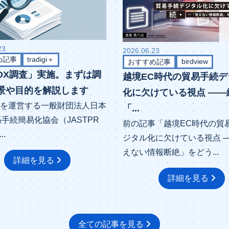
23
2026.06.23
め記事
tradigi＋
birdview
おすすめ記事
DX調査」実施。まずは調
越境EC時代の貿易手続デ
景や目的を解説します
化に欠けている視点 ――
gi.jpを運営する一般財団法人日本
「...
手続簡易化協会（JASTPR
前の記事「越境EC時代の貿
..
ジタル化に欠けている視点 
えない情報断絶」をどう...
詳細を見る
詳細を見る
全ての記事を見る